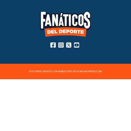
SITIO WEB CREADO CON MSBUILDER DE ®CMS-MSPRESS.COM