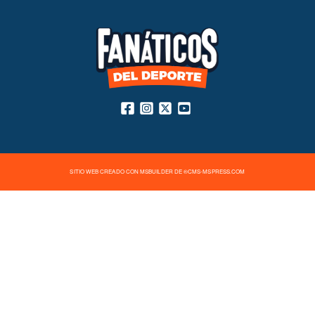
SITIO WEB CREADO CON MSBUILDER DE ®CMS-MSPRESS.COM