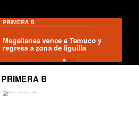
PRIMERA B
Magallanes remonta y vence a
Temuco en partido de Liga de
Ascenso
PRIMERA B