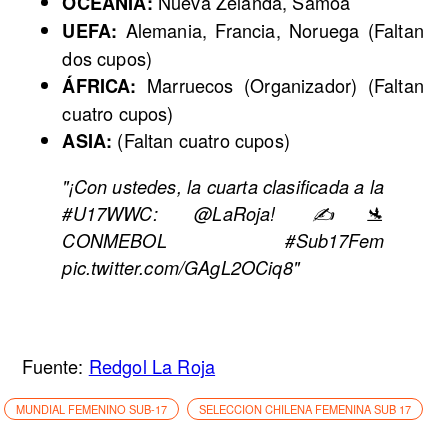
Nueva Zelanda, Samoa
OCEANÍA:
Alemania, Francia, Noruega (Faltan
UEFA:
dos cupos)
Marruecos (Organizador) (Faltan
ÁFRICA:
cuatro cupos)
(Faltan cuatro cupos)
ASIA:
"¡Con ustedes, la cuarta clasificada a la
#U17WWC: @LaRoja! ✍🛬
CONMEBOL #Sub17Fem
pic.twitter.com/GAgL2OCiq8"
Fuente:
Redgol La Roja
MUNDIAL FEMENINO SUB-17
SELECCION CHILENA FEMENINA SUB 17