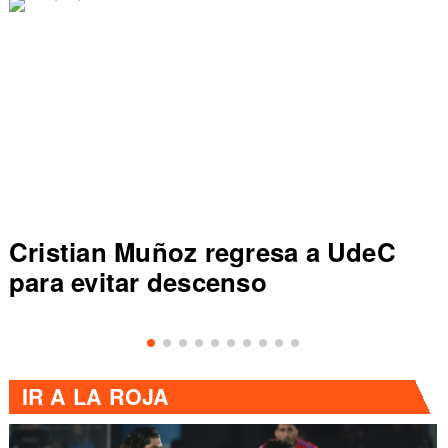
C
Colo Colo rompe récord en Lig
de Primera al vencer a Everton
IR A
LA ROJA