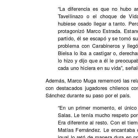
“La diferencia es que no hubo a
Tavellinazo o el choque de Vid
hubiese osado llegar a tanto. Per
protagonizó Marco Estrada. Estan
partido, él se escapó y se tomó s
problema con Carabineros y lleg
Bielsa lo iba a castigar o, derec
lo hizo y dijo que a él le preocup
cada uno hiciera en su vida”, seña
Además, Marco Muga rememoró las rela
con destacados jugadores chilenos co
Sánchez durante su paso por el país.
“En un primer momento, el único
Salas. Le tenía mucho respeto por 
Era diferente al resto. Con el tiem
Matías Fernández. Le encantaba 
igual lo retó de manera dura en p