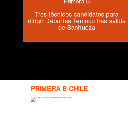
Primera B
Tres técnicos candidatos para
dirigir Deportes Temuco tras salida
de Sanhueza
PRIMERA B CHILE