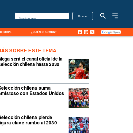
Buscar
Búsqueda por palabra
EDITORIAL
¿QUIÉNES SOMOS?
MÁS SOBRE ESTE TEMA
Mega será el canal oficial de la
selección chilena hasta 2030
Selección chilena suma
amistoso con Estados Unidos
Selección chilena pierde
figura clave rumbo al 2030