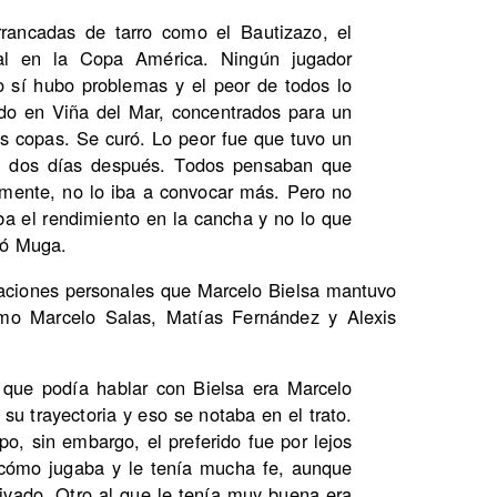
rrancadas de tarro como el Bautizazo, el
al en la Copa América. Ningún jugador
o sí hubo problemas y el peor de todos lo
do en Viña del Mar, concentrados para un
us copas. Se curó. Lo peor fue que tuvo un
ó dos días después. Todos pensaban que
hamente, no lo iba a convocar más. Pero no
aba el rendimiento en la cancha y no lo que
ló Muga.
ciones personales que Marcelo Bielsa mantuvo
mo Marcelo Salas, Matías Fernández y Alexis
 que podía hablar con Bielsa era Marcelo
su trayectoria y eso se notaba en el trato.
po, sin embargo, el preferido fue por lejos
cómo jugaba y le tenía mucha fe, aunque
rivado. Otro al que le tenía muy buena era