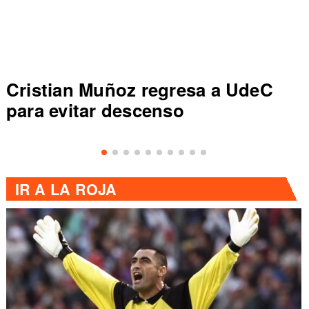
Cristian Muñoz regresa a UdeC
C
para evitar descenso
de
IR A
LA ROJA