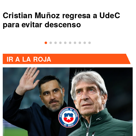
gresa a UdeC
Colo Colo rompe réc
so
de Primera al vencer
IR A
LA ROJA