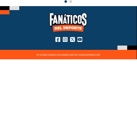
SITIO WEB CREADO CON MSBUILDER DE ®CMS-MSPRESS.COM