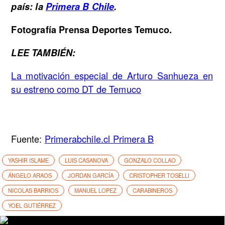
país: la
Primera B Chile
.
Fotografía Prensa Deportes Temuco.
LEE TAMBIÉN:
La motivación especial de Arturo Sanhueza en
su estreno como DT de Temuco
Fuente:
Primerabchile.cl Primera B
YASHIR ISLAME
LUIS CASANOVA
GONZALO COLLAO
ÁNGELO ARAOS
JORDAN GARCÍA
CRISTOPHER TOSELLI
NICOLAS BARRIOS
MANUEL LOPEZ
CARABINEROS
YOEL GUTIÉRREZ