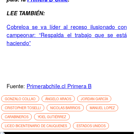
LEE TAMBIÉN:
Cobreloa se va líder al receso ilusionado con
campeonar: “Respalda el trabajo que se está
haciendo”
Fuente:
Primerabchile.cl Primera B
GONZALO COLLAO
ÁNGELO ARAOS
JORDAN GARCÍA
CRISTOPHER TOSELLI
NICOLAS BARRIOS
MANUEL LOPEZ
CARABINEROS
YOEL GUTIÉRREZ
LICEO BICENTENARIO DE CAUQUENES
ESTADOS UNIDOS