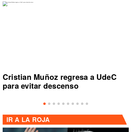
Cristian Muñoz regresa a UdeC
C
para evitar descenso
de
IR A
LA ROJA