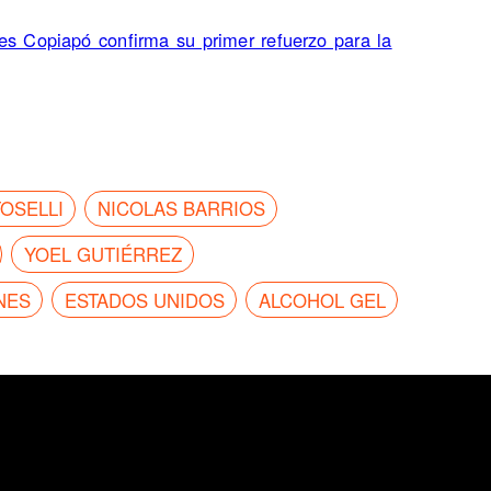
s Copiapó confirma su primer refuerzo para la
OSELLI
NICOLAS BARRIOS
YOEL GUTIÉRREZ
NES
ESTADOS UNIDOS
ALCOHOL GEL