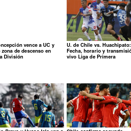
ncepción vence a UC y
U. de Chile vs. Huachipato
e zona de descenso en
Fecha, horario y transmisi
a División
vivo Liga de Primera
io Bravo y Huaso Isla ven a
Chile confirma segundo