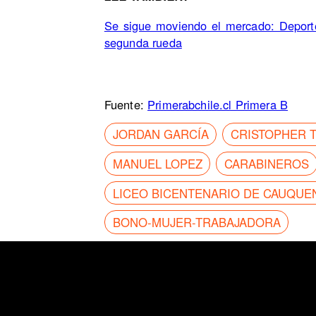
Se sigue moviendo el mercado: Deporte
segunda rueda
Fuente:
Primerabchile.cl Primera B
JORDAN GARCÍA
CRISTOPHER T
MANUEL LOPEZ
CARABINEROS
LICEO BICENTENARIO DE CAUQUE
BONO-MUJER-TRABAJADORA