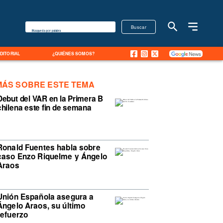
Buscar
Búsqueda por palabra
EDITORIAL
¿QUIÉNES SOMOS?
MÁS SOBRE ESTE TEMA
Debut del VAR en la Primera B
chilena este fin de semana
Ronald Fuentes habla sobre
caso Enzo Riquelme y Ángelo
Araos
Unión Española asegura a
Ángelo Araos, su último
refuerzo