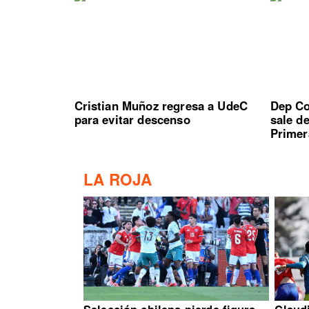
Cristian Muñoz regresa a UdeC
Dep Co
para evitar descenso
sale d
Primer
LA ROJA
Selección chilena pierde figura
Claud