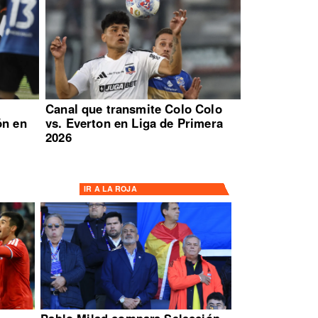
:
Canal que transmite Colo Colo
ón en
vs. Everton en Liga de Primera
2026
IR A
LA ROJA
Pablo Milad compara Selección