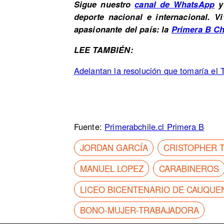
Sigue nuestro
canal de WhatsApp
y 
deporte nacional e internacional. 
apasionante del país: la
Primera B Ch
LEE TAMBIÉN:
Adelantan la resolución que tomaría el 
Fuente:
Primerabchile.cl Primera B
JORDAN GARCÍA
CRISTOPHER T
MANUEL LOPEZ
CARABINEROS
LICEO BICENTENARIO DE CAUQUE
BONO-MUJER-TRABAJADORA