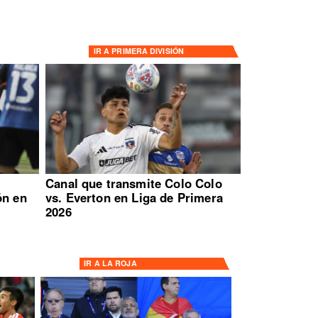
IR A
PRIMERA DIVISIÓN
:
Canal que transmite Colo Colo
ón en
vs. Everton en Liga de Primera
2026
IR A
LA ROJA