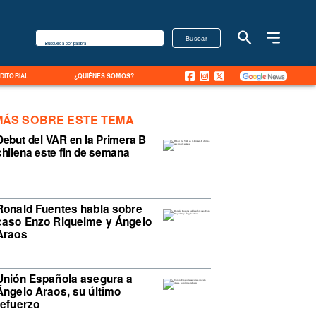
Buscar
Búsqueda por palabra
EDITORIAL
¿QUIÉNES SOMOS?
MÁS SOBRE ESTE TEMA
Debut del VAR en la Primera B
chilena este fin de semana
Ronald Fuentes habla sobre
caso Enzo Riquelme y Ángelo
Araos
Unión Española asegura a
Ángelo Araos, su último
refuerzo