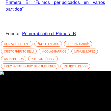
Primera B: “Fuimos perjudicados en varios
partidos”
Fuente:
Primerabchile.cl Primera B
GONZALO COLLAO
ÁNGELO ARAOS
JORDAN GARCÍA
CRISTOPHER TOSELLI
NICOLAS BARRIOS
MANUEL LOPEZ
CARABINEROS
YOEL GUTIÉRREZ
LICEO BICENTENARIO DE CAUQUENES
ESTADOS UNIDOS