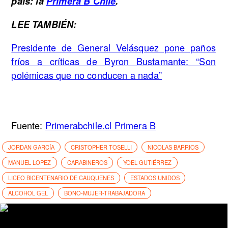
país: la
Primera B Chile
.
LEE TAMBIÉN:
Presidente de General Velásquez pone paños
fríos a críticas de Byron Bustamante: “Son
polémicas que no conducen a nada”
Fuente:
Primerabchile.cl Primera B
JORDAN GARCÍA
CRISTOPHER TOSELLI
NICOLAS BARRIOS
MANUEL LOPEZ
CARABINEROS
YOEL GUTIÉRREZ
LICEO BICENTENARIO DE CAUQUENES
ESTADOS UNIDOS
ALCOHOL GEL
BONO-MUJER-TRABAJADORA