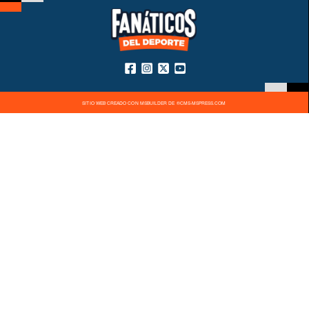
SITIO WEB CREADO CON MSBUILDER DE ®CMS-MSPRESS.COM