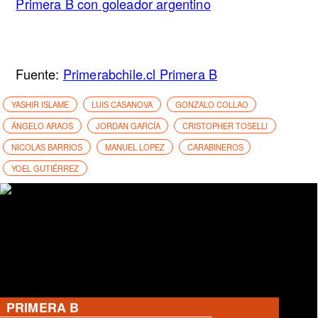
Primera B con goleador argentino
Fuente:
Primerabchile.cl Primera B
YASHIR ISLAME
LUIS CASANOVA
GONZALO COLLAO
ÁNGELO ARAOS
JORDAN GARCÍA
CRISTOPHER TOSELLI
NICOLAS BARRIOS
MANUEL LOPEZ
CARABINEROS
YOEL GUTIÉRREZ
PRIMERA B