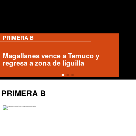
PRIMERA B
Magallanes remonta y vence a
Temuco en partido de Liga de
Ascenso
PRIMERA B