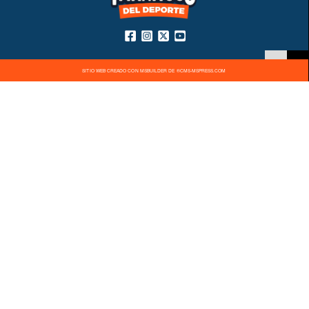
SITIO WEB CREADO CON MSBUILDER DE ®CMS-MSPRESS.COM