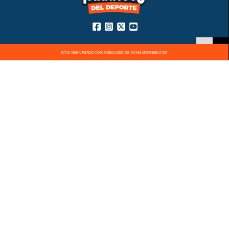
SITIO WEB CREADO CON MSBUILDER DE ®CMS-MSPRESS.COM