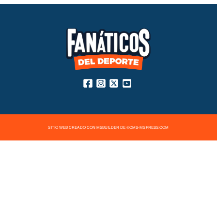
SITIO WEB CREADO CON MSBUILDER DE ®CMS-MSPRESS.COM