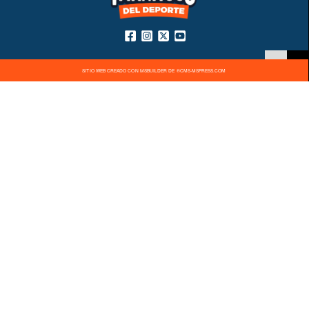
SITIO WEB CREADO CON MSBUILDER DE ®CMS-MSPRESS.COM