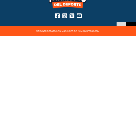
SITIO WEB CREADO CON MSBUILDER DE ®CMS-MSPRESS.COM