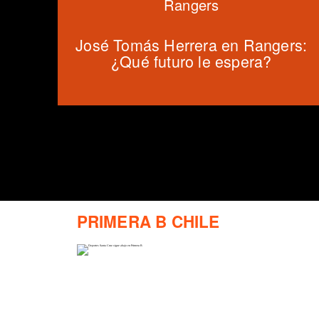
Rangers
José Tomás Herrera en Rangers:
¿Qué futuro le espera?
PRIMERA B CHILE