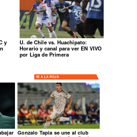
C y
U. de Chile vs. Huachipato:
en
Horario y canal para ver EN VIVO
por Liga de Primera
IR A
LA ROJA
abajar
Gonzalo Tapia se une al club