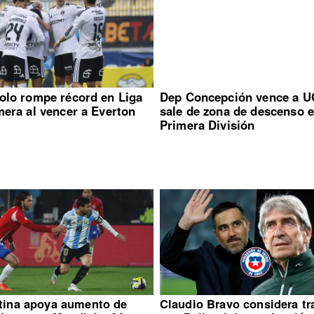
olo rompe récord en Liga
Dep Concepción vence a U
mera al vencer a Everton
sale de zona de descenso 
Primera División
tina apoya aumento de
Claudio Bravo considera tr