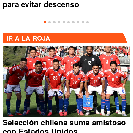
scenso
de Primera al ve
IR A
LA ROJA
Selección chilena suma amistoso
con Estados Unidos