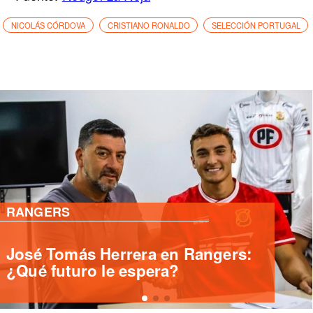
NICOLÁS CÓRDOVA
CRISTIANO RONALDO
SELECCIÓN PORTUGAL
PRIMERA B
Deportes Santa Cruz ficha
delantero internacional Yashir
Islame Pinto