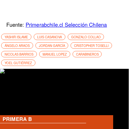
Fuente:
Primerabchile.cl Selección Chilena
YASHIR ISLAME
LUIS CASANOVA
GONZALO COLLAO
ÁNGELO ARAOS
JORDAN GARCÍA
CRISTOPHER TOSELLI
NICOLAS BARRIOS
MANUEL LOPEZ
CARABINEROS
YOEL GUTIÉRREZ
PRIMERA B