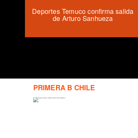
Deportes Temuco confirma salida
de Arturo Sanhueza
PRIMERA B CHILE