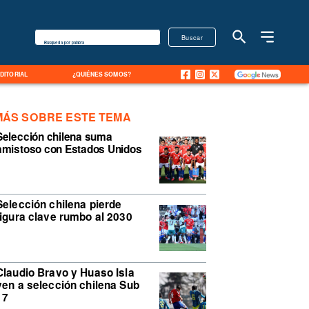
Buscar
Búsqueda por palabra
EDITORIAL
¿QUIÉNES SOMOS?
MÁS SOBRE ESTE TEMA
Selección chilena suma
amistoso con Estados Unidos
Selección chilena pierde
figura clave rumbo al 2030
Claudio Bravo y Huaso Isla
ven a selección chilena Sub
17