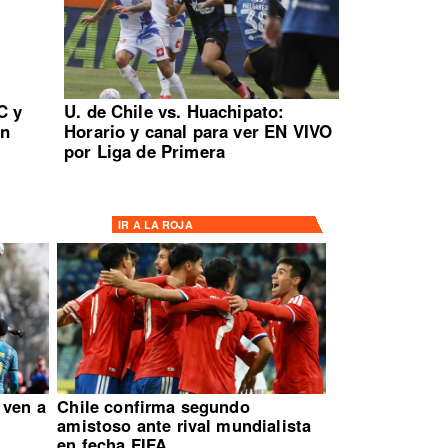
C y
U. de Chile vs. Huachipato:
en
Horario y canal para ver EN VIVO
por Liga de Primera
IR A
LA ROJA
 ven a
Chile confirma segundo
amistoso ante rival mundialista
en fecha FIFA