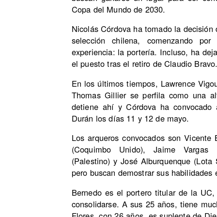
Copa del Mundo de 2030.
Nicolás Córdova ha tomado la decisión 
selección chilena, comenzando por 
experiencia: la portería. Incluso, ha d
el puesto tras el retiro de Claudio Bravo
En los últimos tiempos, Lawrence Vigour
Thomas Gillier se perfila como una a
detiene ahí y Córdova ha convocado a
Durán los días 11 y 12 de mayo.
Los arqueros convocados son Vicente B
(Coquimbo Unido), Jaime Vargas (
(Palestino) y José Alburquenque (Lota 
pero buscan demostrar sus habilidades 
Bernedo es el portero titular de la UC
consolidarse. A sus 25 años, tiene much
Flores, con 26 años, es suplente de D