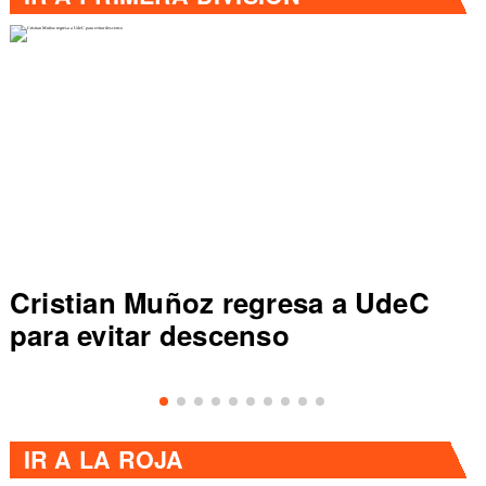
sa a UdeC
Colo Colo rompe récord
de Primera al vencer a 
IR A
LA ROJA