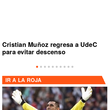
UdeC
Colo Colo rompe récord en 
de Primera al vencer a Ever
IR A
LA ROJA