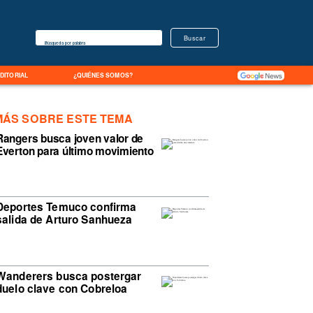
Buscar
Búsqueda por palabra
EDITORIAL
¿QUIÉNES SOMOS?
MÁS SOBRE ESTE TEMA
Rangers busca joven valor de
Everton para último movimiento
Deportes Temuco confirma
salida de Arturo Sanhueza
Wanderers busca postergar
duelo clave con Cobreloa