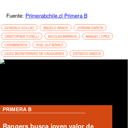
Fuente:
Primerabchile.cl Primera B
GONZALO COLLAO
ÁNGELO ARAOS
JORDAN GARCÍA
CRISTOPHER TOSELLI
NICOLAS BARRIOS
MANUEL LOPEZ
CARABINEROS
YOEL GUTIÉRREZ
LICEO BICENTENARIO DE CAUQUENES
ESTADOS UNIDOS
PRIMERA B
Deportes Temuco confirma salida