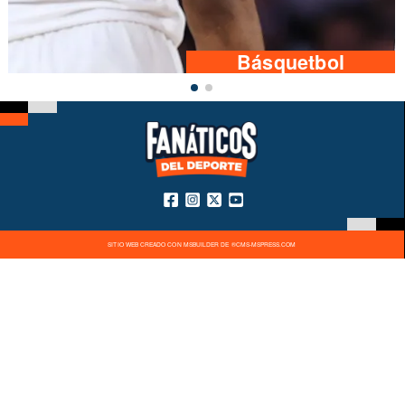
Básquetbol
SITIO WEB CREADO CON MSBUILDER DE ®CMS-MSPRESS.COM