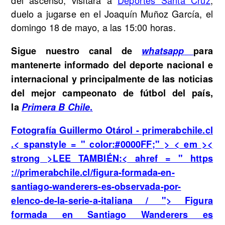
del ascenso, visitará a
Deportes Santa Cruz
,
duelo a jugarse en el Joaquín Muñoz García, el
domingo 18 de mayo, a las 15:00 horas.
Sigue nuestro canal de
whatsapp
para
mantenerte informado del deporte nacional e
internacional y principalmente de las noticias
del mejor campeonato de fútbol del país,
la
Primera B Chile
.
Fotografía Guillermo Otárol -
primerabchile.cl
.< spanstyle = " color:#0000FF;" >
< em ><
strong >LEE TAMBIÉN:
< ahref = " https
://primerabchile.cl/figura-formada-en-
santiago-wanderers-es-observada-por-
elenco-de-la-serie-a-italiana / "> Figura
formada en Santiago Wanderers es