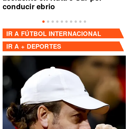
conducir ebrio
IR A
FÚTBOL INTERNACIONAL
IR A
+ DEPORTES