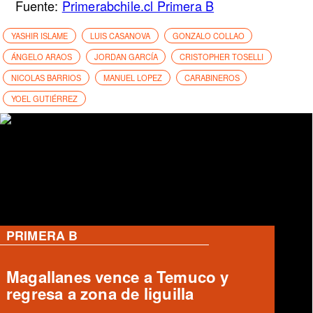
Fuente:
Primerabchile.cl Primera B
YASHIR ISLAME
LUIS CASANOVA
GONZALO COLLAO
ÁNGELO ARAOS
JORDAN GARCÍA
CRISTOPHER TOSELLI
NICOLAS BARRIOS
MANUEL LOPEZ
CARABINEROS
YOEL GUTIÉRREZ
PRIMERA B
Magallanes remonta y vence a
Temuco en partido de Liga de
Ascenso