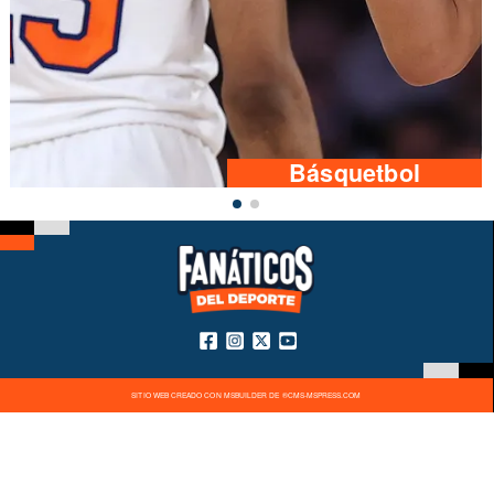
Básquetbol
SITIO WEB CREADO CON MSBUILDER DE ®CMS-MSPRESS.COM