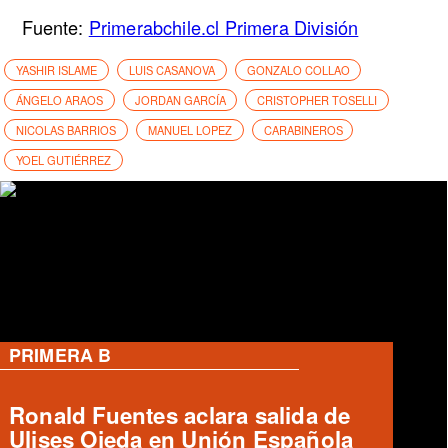
Fuente:
Primerabchile.cl Primera División
YASHIR ISLAME
LUIS CASANOVA
GONZALO COLLAO
ÁNGELO ARAOS
JORDAN GARCÍA
CRISTOPHER TOSELLI
NICOLAS BARRIOS
MANUEL LOPEZ
CARABINEROS
YOEL GUTIÉRREZ
PRIMERA B
Accidente fatal entre furgón y bus
de Deportes Temuco