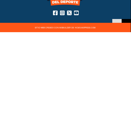
SITIO WEB CREADO CON MSBUILDER DE ®CMS-MSPRESS.COM