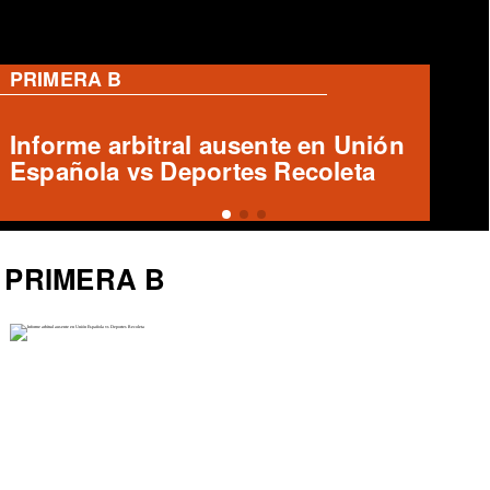
RANGERS
José Tomás Herrera en Rangers:
¿Qué futuro le espera?
PRIMERA B