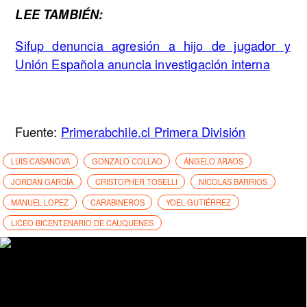
LEE TAMBIÉN:
Sifup denuncia agresión a hijo de jugador y
Unión Española anuncia investigación interna
Fuente:
Primerabchile.cl Primera División
LUIS CASANOVA
GONZALO COLLAO
ÁNGELO ARAOS
JORDAN GARCÍA
CRISTOPHER TOSELLI
NICOLAS BARRIOS
MANUEL LOPEZ
CARABINEROS
YOEL GUTIÉRREZ
LICEO BICENTENARIO DE CAUQUENES