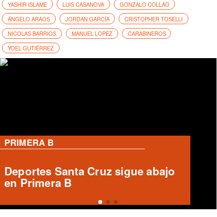
YASHIR ISLAME
LUIS CASANOVA
GONZALO COLLAO
ÁNGELO ARAOS
JORDAN GARCÍA
CRISTOPHER TOSELLI
NICOLAS BARRIOS
MANUEL LOPEZ
CARABINEROS
YOEL GUTIÉRREZ
PRIMERA B
Informe arbitral ausente en Unión
Española vs Deportes Recoleta