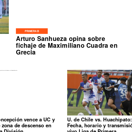
PRIMERA B
Arturo Sanhueza opina sobre
fichaje de Maximiliano Cuadra en
Grecia
ncepción vence a UC y
U. de Chile vs. Huachipato
e zona de descenso en
Fecha, horario y transmisi
a División
vivo Liga de Primera