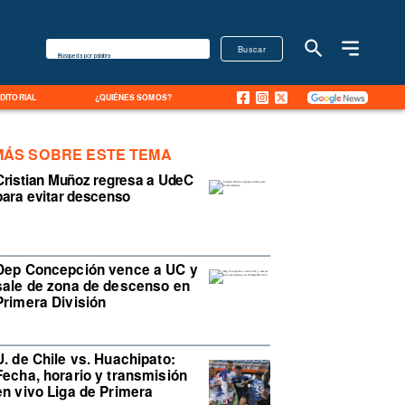
Buscar
Búsqueda por palabra
EDITORIAL
¿QUIÉNES SOMOS?
MÁS SOBRE ESTE TEMA
Cristian Muñoz regresa a UdeC
para evitar descenso
Dep Concepción vence a UC y
sale de zona de descenso en
Primera División
U. de Chile vs. Huachipato:
Fecha, horario y transmisión
en vivo Liga de Primera