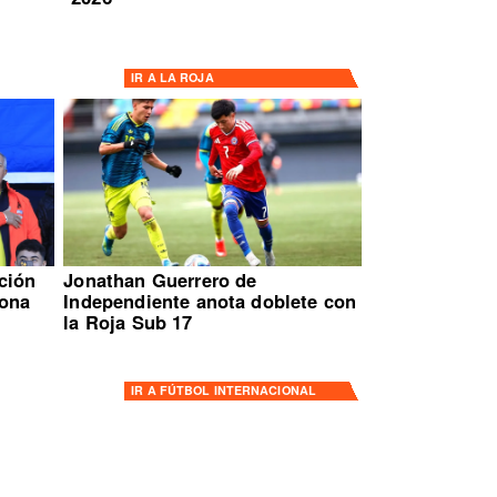
IR A
LA ROJA
ción
Jonathan Guerrero de
ona
Independiente anota doblete con
la Roja Sub 17
IR A
FÚTBOL INTERNACIONAL