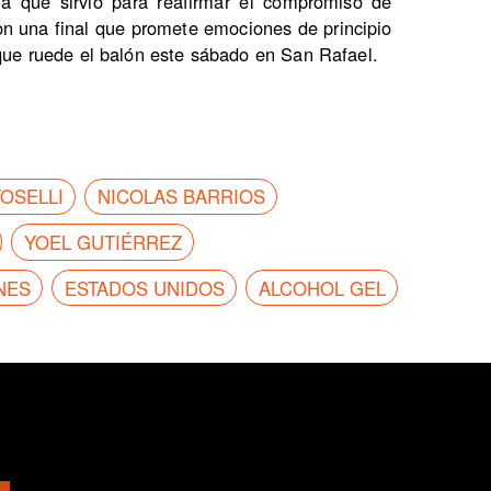
ia que sirvió para reafirmar el compromiso de
on una final que promete emociones de principio
 que ruede el balón este sábado en San Rafael.
OSELLI
NICOLAS BARRIOS
YOEL GUTIÉRREZ
NES
ESTADOS UNIDOS
ALCOHOL GEL