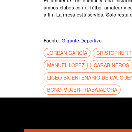
El ambiente fue cordial y una instanc
ambos clubes con el fútbol amateur y c
a fin. La mesa está servida. Solo resta
Fuente:
Gigante Deportivo
JORDAN GARCÍA
CRISTOPHER T
MANUEL LOPEZ
CARABINEROS
LICEO BICENTENARIO DE CAUQUE
BONO-MUJER-TRABAJADORA