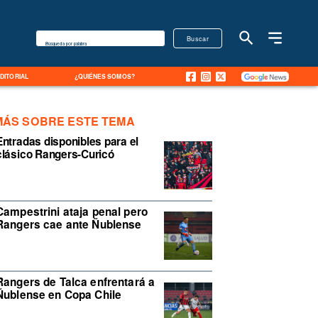
Buscar
Búsqueda por palabra
EDITORIAL
¿QUIÉNES SOMOS?
MÁS SOBRE ESTE TEMA
Entradas disponibles para el
clásico Rangers-Curicó
Campestrini ataja penal pero
Rangers cae ante Ñublense
Rangers de Talca enfrentará a
Ñublense en Copa Chile