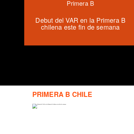
Primera B
Debut del VAR en la Primera B
chilena este fin de semana
PRIMERA B CHILE