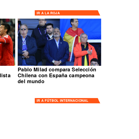
IR A
LA ROJA
Pablo Milad compara Selección
lista
Chilena con España campeona
del mundo
IR A
FÚTBOL INTERNACIONAL