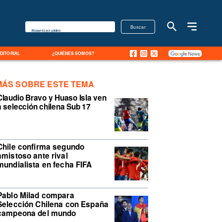
Buscar
Búsqueda por palabra
EDITORIAL
¿QUIÉNES SOMOS?
MÁS SOBRE ESTE TEMA
Claudio Bravo y Huaso Isla ven
a selección chilena Sub 17
Chile confirma segundo
amistoso ante rival
mundialista en fecha FIFA
Pablo Milad compara
Selección Chilena con España
campeona del mundo