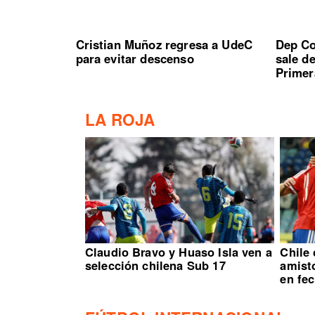
Cristian Muñoz regresa a UdeC
Dep Co
para evitar descenso
sale d
Primer
LA ROJA
Claudio Bravo y Huaso Isla ven a
Chile
selección chilena Sub 17
amisto
en fe