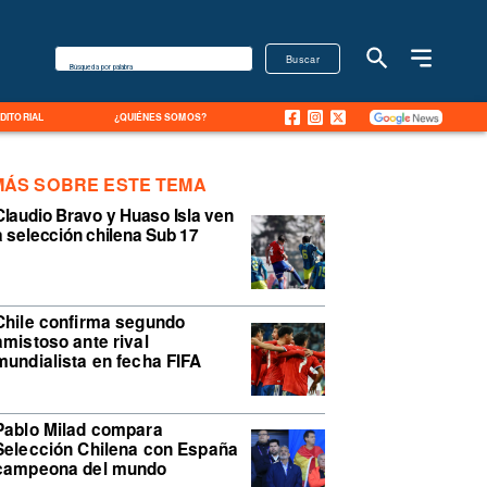
Buscar
Búsqueda por palabra
EDITORIAL
¿QUIÉNES SOMOS?
MÁS SOBRE ESTE TEMA
Claudio Bravo y Huaso Isla ven
a selección chilena Sub 17
Chile confirma segundo
amistoso ante rival
mundialista en fecha FIFA
Pablo Milad compara
Selección Chilena con España
campeona del mundo