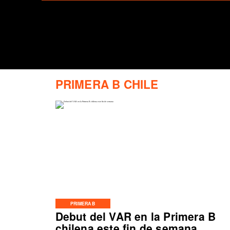
PRIMERA B CHILE
PRIMERA B
Debut del VAR en la Primera B
chilena este fin de semana