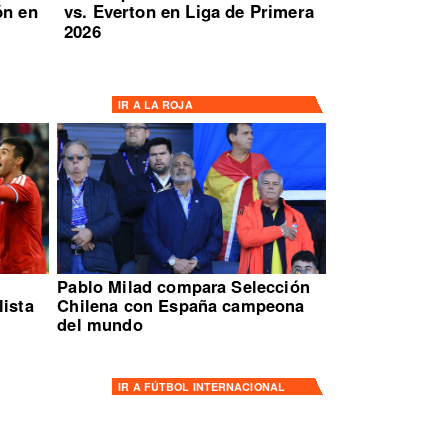
ón en
vs. Everton en Liga de Primera
2026
IR A
LA ROJA
Pablo Milad compara Selección
lista
Chilena con España campeona
del mundo
IR A
FÚTBOL INTERNACIONAL