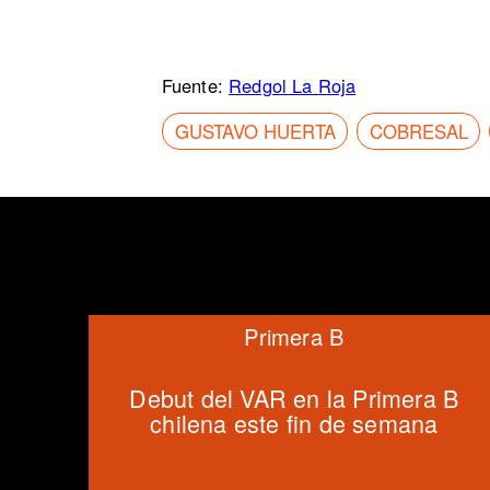
Fuente:
Redgol La Roja
GUSTAVO HUERTA
COBRESAL
Primera B
Debut del VAR en la Primera B
chilena este fin de semana