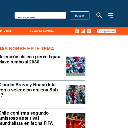
Buscar
Búsqueda por palabra
EDITORIAL
¿QUIÉNES SOMOS?
MÁS SOBRE ESTE TEMA
Selección chilena pierde figura
clave rumbo al 2030
Claudio Bravo y Huaso Isla
ven a selección chilena Sub
17
Chile confirma segundo
amistoso ante rival
mundialista en fecha FIFA