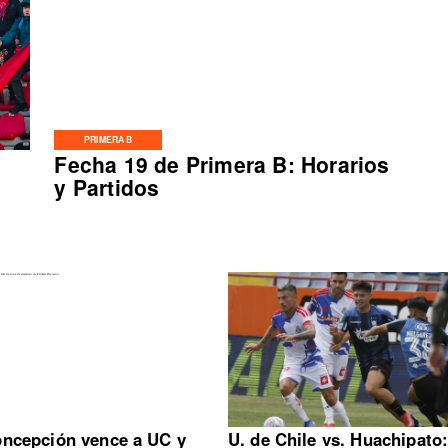
PRIMERA B
Fecha 19 de Primera B: Horarios
y Partidos
ncepción vence a UC y
U. de Chile vs. Huachipato