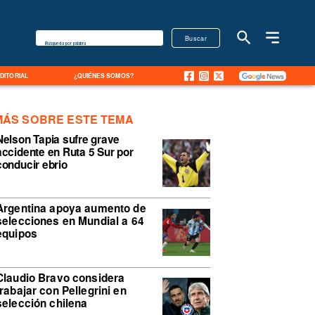
Buscar
Búsqueda por palabra
EDITORIAL
¿QUIÉNES SOMOS?
MÁS SOBRE ESTE TEMA
Nelson Tapia sufre grave
accidente en Ruta 5 Sur por
conducir ebrio
Argentina apoya aumento de
selecciones en Mundial a 64
equipos
Claudio Bravo considera
trabajar con Pellegrini en
selección chilena