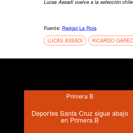
Lucas Assadi vuelve a la selección chile
Fuente:
Redgol La Roja
LUCAS ASSADI
RICARDO GARE
Primera B
Deportes Santa Cruz sigue abajo
en Primera B