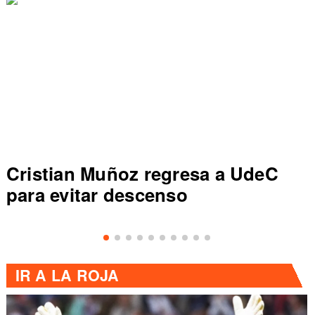
Cristian Muñoz regresa a UdeC
C
para evitar descenso
de
IR A
LA ROJA