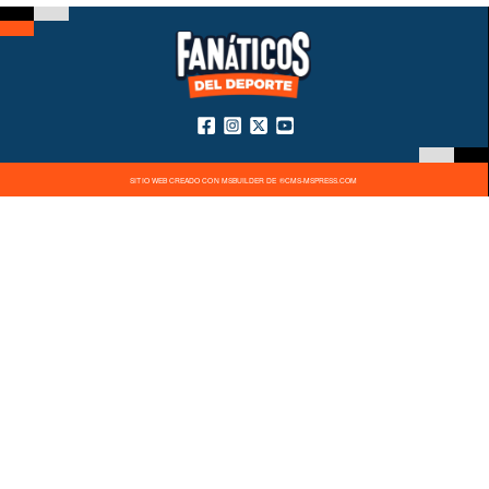
SITIO WEB CREADO CON MSBUILDER DE ®CMS-MSPRESS.COM