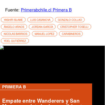
Fuente:
Primerabchile.cl Primera B
YASHIR ISLAME
LUIS CASANOVA
GONZALO COLLAO
ÁNGELO ARAOS
JORDAN GARCÍA
CRISTOPHER TOSELLI
NICOLAS BARRIOS
MANUEL LOPEZ
CARABINEROS
YOEL GUTIÉRREZ
RANGERS
Oncenas de Ivo Basay y Damián
Muñoz para Rangers vs Curicó