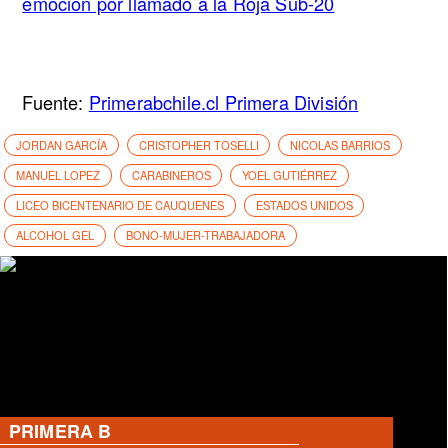
emoción por llamado a la Roja Sub-20
Fuente:
Primerabchile.cl Primera División
JORDAN GARCÍA
CRISTOPHER TOSELLI
NICOLAS BARRIOS
MANUEL LOPEZ
CARABINEROS
YOEL GUTIÉRREZ
LICEO BICENTENARIO DE CAUQUENES
ESTADOS UNIDOS
ALCOHOL GEL
BONO-MUJER-TRABAJADORA
PRIMERA B