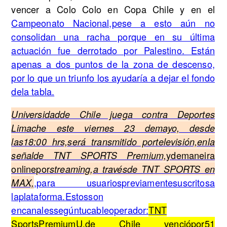
vencer a Colo Colo en Copa Chile y en el
Campeonato Nacional,pese a esto aún no
consolidan una racha porque en su última
actuación fue derrotado por Palestino. Están
apenas a dos puntos de la zona de descenso,
por lo que un triunfo los ayudaría a dejar el fondo
dela tabla.
Universidadde Chile juega contra Deportes
Limache este viernes 23 demayo, desde
las18:00 hrs,
será transmitido portelevisión,enla
ydemaneira
señalde TNT SPORTS Premium,
onlinepor
streaming,a travésde TNT SPORTS en
,para usuariospreviamentesuscritosa
MAX,
laplataforma.Estosson
encanalessegúntucableoperador:
TNT
SportsPremiumU.de Chile venciópor51