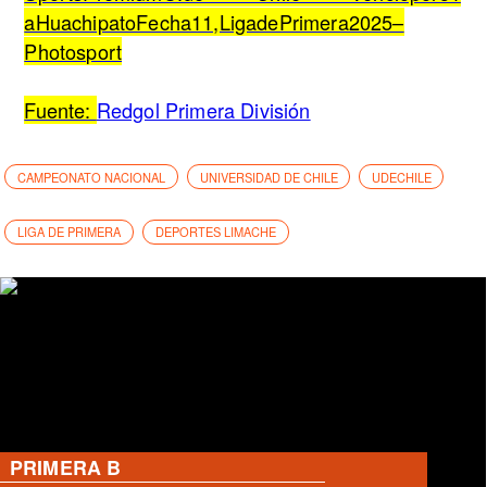
aHuachipatoFecha11,LigadePrimera2025–
Photosport
Fuente:
Redgol Primera División
CAMPEONATO NACIONAL
UNIVERSIDAD DE CHILE
UDECHILE
LIGA DE PRIMERA
DEPORTES LIMACHE
PRIMERA B