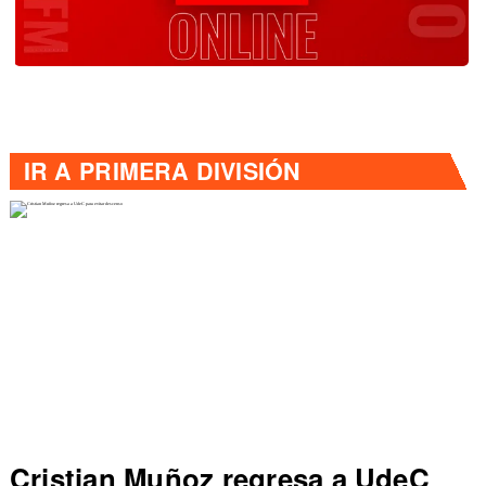
IR A
PRIMERA DIVISIÓN
Cristian Muñoz regresa a UdeC
C