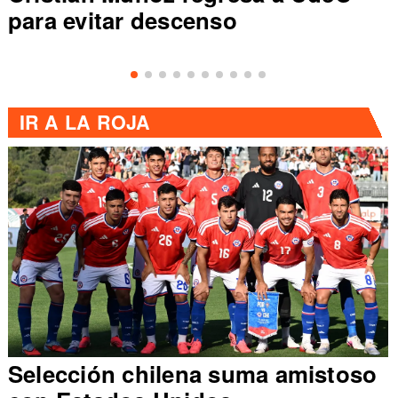
para evitar descenso
de
IR A
LA ROJA
Selección chilena suma amistoso