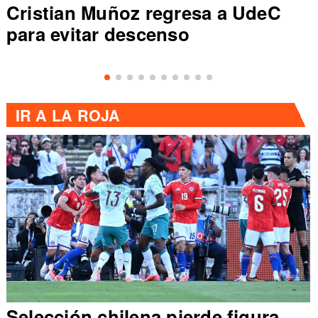
 regresa a UdeC
Dep Concepción 
scenso
sale de zona de
Primera División
IR A
LA ROJA
hilena pierde figura
Claudio Brav